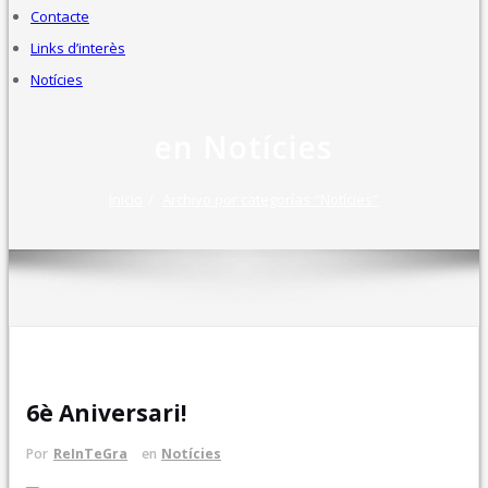
Contacte
Links d’interès
Notícies
en Notícies
Inicio
Archivo por categorías "Notícies"
Nov 7, 2024
6è Aniversari!
Por
ReInTeGra
en
Notícies