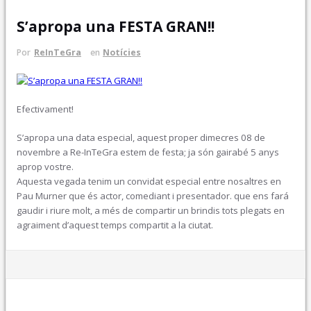
S’apropa una FESTA GRAN!!
Por
ReInTeGra
en
Notícies
Efectivament!
S’apropa una data especial, aquest proper dimecres 08 de
novembre a Re-InTeGra estem de festa; ja són gairabé 5 anys
aprop vostre.
Aquesta vegada tenim un convidat especial entre nosaltres en
Pau Murner que és actor, comediant i presentador. que ens fará
gaudir i riure molt, a més de compartir un brindis tots plegats en
agraiment d’aquest temps compartit a la ciutat.
Oct 25, 2023