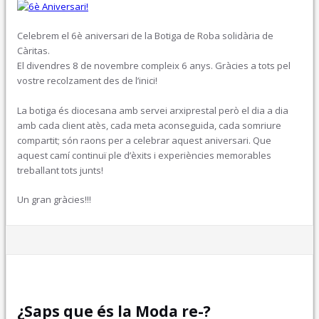
Celebrem el 6è aniversari de la Botiga de Roba solidària de
Càritas.
El divendres 8 de novembre compleix 6 anys. Gràcies a tots pel
vostre recolzament des de l’inici!
La botiga és diocesana amb servei arxiprestal però el dia a dia
amb cada client atès, cada meta aconseguida, cada somriure
compartit; són raons per a celebrar aquest aniversari. Que
aquest camí continuï ple d’èxits i experiències memorables
treballant tots junts!
Un gran gràcies!!!
Ene 29, 2024
¿Saps que és la Moda re-?