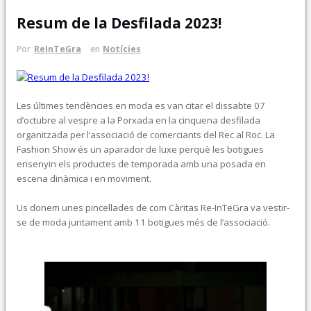
Resum de la Desfilada 2023!
Por
ReInTeGra
en
Notícies
Les últimes tendències en moda es van citar el dissabte 07
d’octubre al vespre a la Porxada en la cinquena desfilada
organitzada per l’associació de comerciants del Rec al Roc. La
Fashion Show és un aparador de luxe perquè les botigues
ensenyin els productes de temporada amb una posada en
escena dinàmica i en moviment.
Us donem unes pincellades de com Càritas Re-InTeGra va vestir-
se de moda juntament amb 11 botigues més de l’associació.