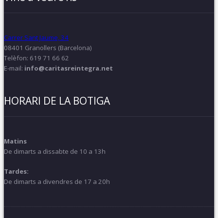
Carrer Sant Jaume, 34
08401 Granollers (Barcelona)
Telèfon: 619 71 66 62
E-mail:
info@caritasreintegra.net
HORARI DE LA BOTIGA
Matins
De dimarts a dissabte de 10 a 13h
Tardes:
De dimarts a divendres de 17 a 20h