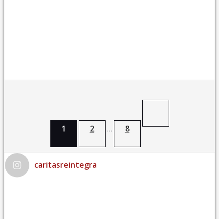
Navegación
de
1
2
8
…
entradas
caritasreintegra