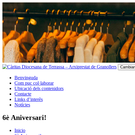
Cambiar
Benvinguda
Com puc col·laborar
Ubicació dels contenidors
Contacte
Links d’interès
Notícies
6è Aniversari!
Inicio