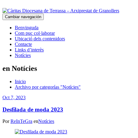
Cambiar navegación
Benvinguda
Com puc col·laborar
Ubicació dels contenidors
Contacte
Links d’interès
Notícies
en Notícies
Inicio
Archivo por categorías "Notícies"
Oct 7, 2023
Desfilada de moda 2023
Por
ReInTeGra
en
Notícies