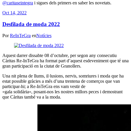
@caritaseintegra
i sigues dels primers en saber les novetats.
Oct 14, 2022
Desfilada de moda 2022
Por
ReInTeGra
en
Notícies
Aquest darrer dissabte 08 d’octubre, per segon any consecutiu
Càritas Re-InTeGra ha format part d’aquest esdeveniment que té una
gran participació en la ciutat de Granollers.
Una nit plena de llums, il·lusions, nervis, somriures i moda que ha
estat possible gràcies a més d’una trentena de comerços que van
participar-hi; a Re-InTeGra ens vam vestir de
«gala solidària», posant-nos les nostres millors peces i demostrant
que Càritas també va a la moda.