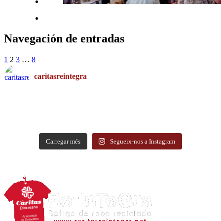
Navegación de entradas
1
2
3
…
8
caritasreintegra
Carregar més
Segueix-nos a Instagram