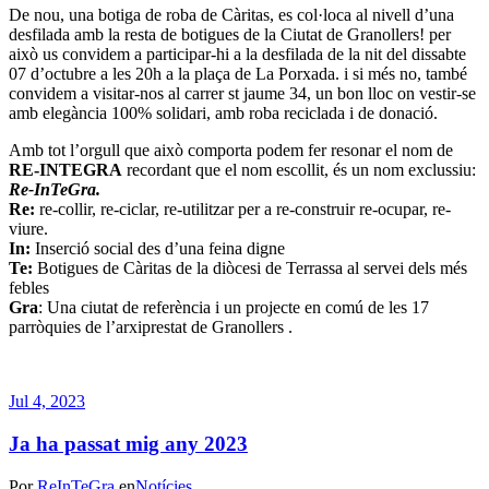
De nou, una botiga de roba de Càritas, es col·loca al nivell d’una
desfilada amb la resta de botigues de la Ciutat de Granollers! per
això us convidem a participar-hi a la desfilada de la nit del dissabte
07 d’octubre a les 20h a la plaça de La Porxada. i si més no, també
convidem a visitar-nos al carrer st jaume 34, un bon lloc on vestir-se
amb elegància 100% solidari, amb roba reciclada i de donació.
Amb tot l’orgull que això comporta podem fer resonar el nom de
RE-INTEGRA
recordant que el nom escollit, és un nom exclussiu:
Re-InTeGra.
Re:
re-collir, re-ciclar, re-utilitzar per a re-construir re-ocupar, re-
viure.
In:
Inserció social des d’una feina digne
Te:
Botigues de Càritas de la diòcesi de Terrassa al servei dels més
febles
Gra
: Una ciutat de referència i un projecte en comú de les 17
parròquies de l’arxiprestat de Granollers .
Jul 4, 2023
Ja ha passat mig any 2023
Por
ReInTeGra
en
Notícies