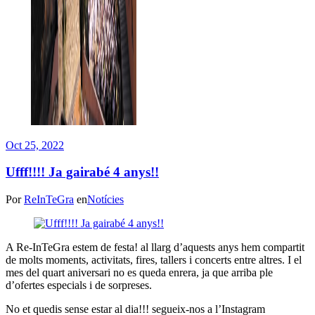
Oct 25, 2022
Ufff!!!! Ja gairabé 4 anys!!
Por
ReInTeGra
en
Notícies
A Re-InTeGra estem de festa! al llarg d’aquests anys hem compartit
de molts moments, activitats, fires, tallers i concerts entre altres. I el
mes del quart aniversari no es queda enrera, ja que arriba ple
d’ofertes especials i de sorpreses.
No et quedis sense estar al dia!!! segueix-nos a l’Instagram