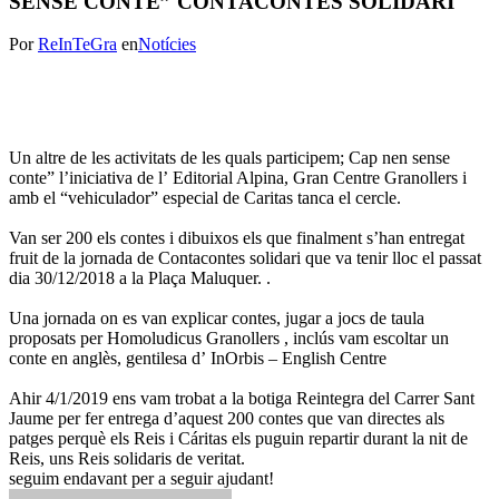
SENSE CONTE” CONTACONTES SOLIDARI
Por
ReInTeGra
en
Notícies
Un altre de les activitats de les quals participem;
Cap nen sense
conte” l’iniciativa de l’
Editorial Alpina
, Gran Centre Granollers i
amb el “vehiculador” especial de
Caritas
tanca el cercle.
Van ser 200 els contes i dibuixos els que finalment s’han entregat
fruit de la jornada de Contacontes solidari que va tenir lloc el passat
dia 30/12/2018 a la Plaça Maluquer. .
Una jornada on es van explicar contes, jugar a jocs de taula
proposats per
Homoludicus Granollers
, inclús vam escoltar un
conte en anglès, gentilesa d’
InOrbis – English Centre
Ahir 4/1/2019 ens vam trobat a la botiga Reintegra del Carrer Sant
Jaume per fer entrega d’aquest 200 contes que van directes als
patges perquè els Reis i Cáritas els puguin repartir durant la nit de
Reis, uns Reis solidaris de veritat.
seguim endavant per a seguir ajudant!