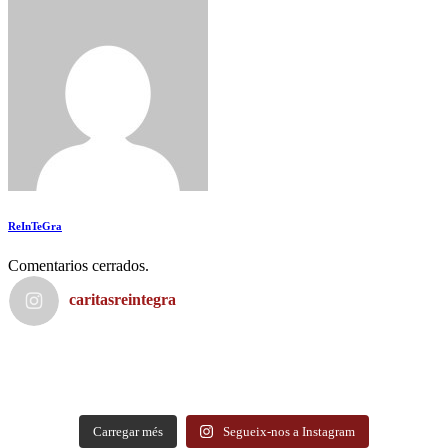
ReInTeGra
Comentarios cerrados.
caritasreintegra
Carregar més
Segueix-nos a Instagram