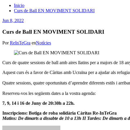
Inicio
Curs de Ball EN MOVIMENT SOLIDARI
Jun 8, 2022
Curs de Ball EN MOVIMENT SOLIDARI
Por
ReInTeGra
en
Notícies
Curs de quatre sessions de ball amb aires llatins per a majors de 18 an
Aquest curs és a favor de Càritas amb Ucraïna per a ajudar als refugia
Quatre sessions, quatre oportunitats d’aprendre diferents estils i arrib
Reserveu-vos les següents dates a la vostra agenda:
7, 9, 14 i 16 de Juny de 20:30h a 22h.
Inscripcions: Botiga de roba solidària Càritas Re-InTeGra
Matins: De dimarts a dissabte de 10 a 13h II Tardes: De dimarts a 