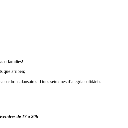
ys o famílies!
ts que arriben;
ar a ser bons dansaires! Dues setmanes d’alegria solidària.
divendres de 17 a 20h