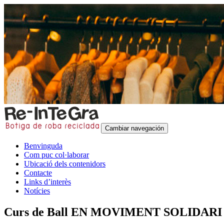
Cambiar navegación
Benvinguda
Com puc col·laborar
Ubicació dels contenidors
Contacte
Links d’interès
Notícies
Curs de Ball EN MOVIMENT SOLIDARI