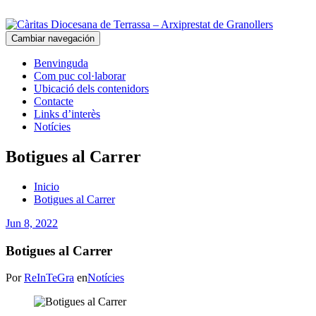
Cambiar navegación
Benvinguda
Com puc col·laborar
Ubicació dels contenidors
Contacte
Links d’interès
Notícies
Botigues al Carrer
Inicio
Botigues al Carrer
Jun 8, 2022
Botigues al Carrer
Por
ReInTeGra
en
Notícies