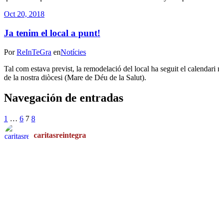
Oct 20, 2018
Ja tenim el local a punt!
Por
ReInTeGra
en
Notícies
Tal com estava previst, la remodelació del local ha seguit el calendar
de la nostra diòcesi (Mare de Déu de la Salut).
Navegación de entradas
1
…
6
7
8
caritasreintegra