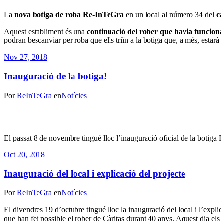
La
nova botiga de roba Re-InTeGra
en un local al número 34 del
c
Aquest establiment és una
continuació del rober que havia funciona
podran bescanviar per roba que ells triïn a la botiga que, a més, estarà
Nov 27, 2018
Inauguració de la botiga!
Por
ReInTeGra
en
Notícies
El passat 8 de novembre tingué lloc l’inauguració oficial de la botiga
Oct 20, 2018
Inauguració del local i explicació del projecte
Por
ReInTeGra
en
Notícies
El divendres 19 d’octubre tingué lloc la inauguració del local i l’expli
que han fet possible el rober de Càritas durant 40 anys. Aquest dia els 