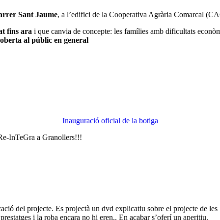
arrer Sant Jaume
, a l’edifici de la Cooperativa Agrària Comarcal (CA
t fins ara
i que canvia de concepte: les famílies amb dificultats econò
oberta al públic en general
Inauguració oficial de la botiga
 Re-InTeGra a Granollers!!!
cació del projecte. Es projectà un dvd explicatiu sobre el projecte de le
prestatges i la roba encara no hi eren.. En acabar s’oferí un aperitiu.