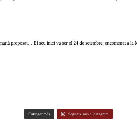
i marià proposat… El seu inici va ser el 24 de setembre, encomenat a la 
Carregar més
Segueix-nos a Instagram