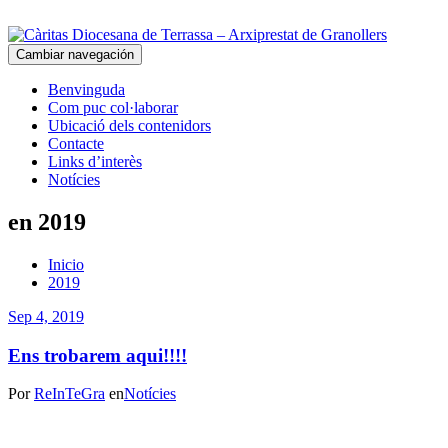
Cambiar navegación
Benvinguda
Com puc col·laborar
Ubicació dels contenidors
Contacte
Links d’interès
Notícies
en 2019
Inicio
2019
Sep 4, 2019
Ens trobarem aqui!!!!
Por
ReInTeGra
en
Notícies