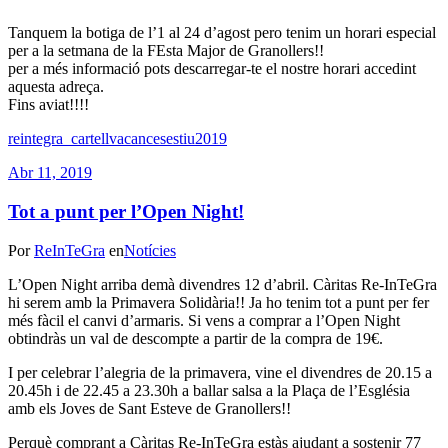
Tanquem la botiga de l’1 al 24 d’agost pero tenim un horari especial
per a la setmana de la FEsta Major de Granollers!!
per a més informació pots descarregar-te el nostre horari accedint
aquesta adreça.
Fins aviat!!!!
reintegra_cartellvacancesestiu2019
Abr 11, 2019
Tot a punt per l’Open Night!
Por
ReInTeGra
en
Notícies
L’Open Night arriba demà divendres 12 d’abril. Càritas Re-InTeGra
hi serem amb la Primavera Solidària!! Ja ho tenim tot a punt per fer
més fàcil el canvi d’armaris. Si vens a comprar a l’Open Night
obtindràs un val de descompte a partir de la compra de 19€.
I per celebrar l’alegria de la primavera, vine el divendres de 20.15 a
20.45h i de 22.45 a 23.30h a ballar salsa a la Plaça de l’Església
amb els Joves de Sant Esteve de Granollers!!
Perquè comprant a Càritas Re-InTeGra estàs ajudant a sostenir 77