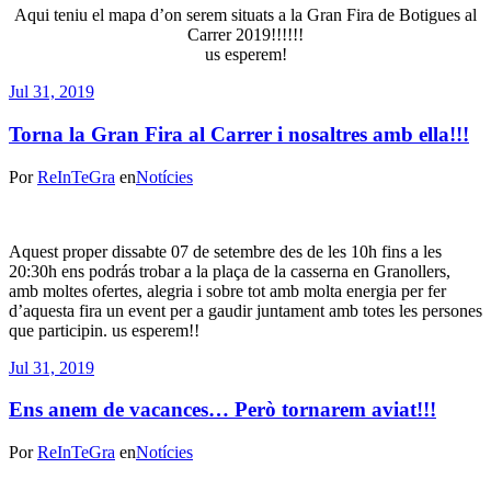
Aqui teniu el mapa d’on serem situats a la Gran Fira de Botigues al
Carrer 2019!!!!!!
us esperem!
Jul 31, 2019
Torna la Gran Fira al Carrer i nosaltres amb ella!!!
Por
ReInTeGra
en
Notícies
Aquest proper dissabte 07 de setembre des de les 10h fins a les
20:30h ens podrás trobar a la plaça de la casserna en Granollers,
amb moltes ofertes, alegria i sobre tot amb molta energia per fer
d’aquesta fira un event per a gaudir juntament amb totes les persones
que participin. us esperem!!
Jul 31, 2019
Ens anem de vacances… Però tornarem aviat!!!
Por
ReInTeGra
en
Notícies